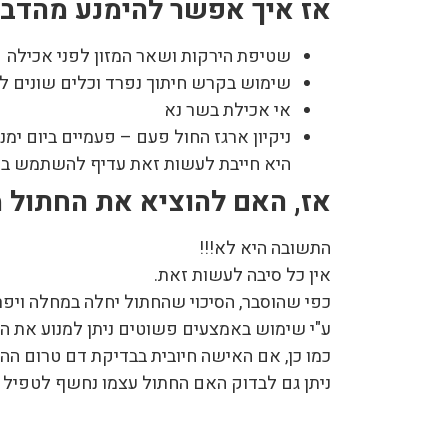
אז איך אפשר להימנע מהדב
שטיפת הירקות ושאר המזון לפני אכילה
שימוש בקרש חיתוך נפרד וכלים שונים לח
אי אכילת בשר נא
ניקיון ארגז החול פעם – פעמיים ביום י
היא חייבת לעשות זאת עדיף להשתמש בכ
אז, האם להוציא את החתול 
התשובה היא לא!!!
אין כל סיבה לעשות זאת.
כפי שהוסבר, הסיכוי שהחתול יחלה במחלה ויפריש
ע"י שימוש באמצעים פשוטים ניתן למנוע את הסי
כמו כן, אם האישה חיובית בבדיקת דם טרום ההי
ניתן גם לבדוק האם החתול עצמו נחשף לטפיל בע