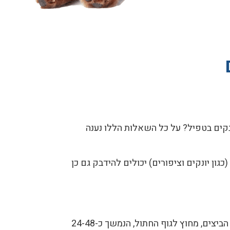
קים בטפיל? על כל השאלות הללו נענה
כגון יונקים וציפורים) יכולים להידבק גם כן
ביצי הטפיל מופרשות ממעי החתול דרך הצואה. בכדי שהטפיל יוכל להיות מדבק עליו לעבור תהליך של הבשלת הביצים, מחוץ לגוף החתול, הנמשך כ-24-48