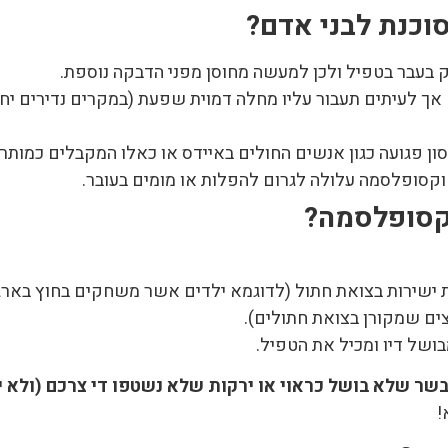
כנת לבני אדם?
 בעבר בטפיל ולכן למעשה מחוסן מפני הדבקה נוספת.
אך לעיתים תעבור עליו מחלה דמוית שפעת (במקרים נדירים יחס
פגועה כגון אנשים החולים באיידס או כאלו המקבלים כמותרפיה
 טוקסופלסמה עלולה לגרום להפלות או מומים בעובר.
וקסופלסמה?
ישירות בצואת חתול (לדוגמא ילדים אשר משחקים בחוץ בארגז
ים שמקורן בצואת חתולים).
ושל דיו ומכיל את הטפיל.
שר שלא בושל כראוי או ירקות שלא נשטפו די צרכם (ולא י
!