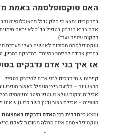
האם טוקסופלסמה באמת מסו
במחקרים נמצא כי חלק גדול מהאוכלוסייה נדבק
אדם בריא הנדבק בטפיל בד"כ לא יראה סימנים 
דלקות עיניים ועוד).
טוקסופלסמה מסוכנת לאנשים בעלי מערכת חיסון 
בהריון צריכה להיזהר במיוחד. בהדבקה בהריון,
אז איך בני אדם נדבקים בט
קיימות שתי דרכים לבני אדם להידבק בטפיל.
הראשונה – בליעת ביצי הטפיל כאשר מופרשות 
אכילות ירקות שלא נשטפו היטב ומזוהמים בביצ
השנייה – אכילת בשר (כגון בשר כבש) שאינו מב
נמצא כי
מרבית בני האדם נדבקים באמצעות ב
טוקסופלאסמה אינה מחלה מסוכנת לאדם בריא