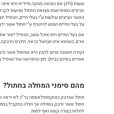
שעות (ולכן אם הצואה מנוקה מיידית היא אינה 
הביצים המופרשות מצואת החתול מגיעות לקרקע 
כאשר הביצים נבלעות ע"י בעלי חיים, הטפיל יוצ
על בעל החיים הנגוע להיטרף ע"י חתול אשר יד
אם בעל החיים הינו אוכל עשב, הטפיל ייצור א
אדם, כשהוא אינו מבושל כראוי, תיגרם הדבקה.
נקודה חשובה שיש להבין היא שחתול אשר נדבק
אחרים בסיכון בבית). זמן ההפרשה של הטפיל בח
מהם סימני המחלה בחתול?
חתול שנדבק בטוקסופלאסמה בד"כ לא יראה סי
חתול אשר נדבק במחלה אך חולה במקביל במחל
לחלות בצורה קשה ואף למות.