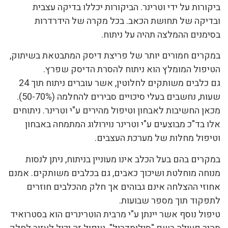
ביקורות על ידי וטרינר. הביקורות יכללו בדיקה עצבית
ובדיקה של תחושת הכאב. בכל מקרה של הידרדרות
בסימנים ההמלצה תהיה על ניתוח.
במקרים חמורים יותר של פריצת דיסק המתבטאת בשיתוק,
הטיפול המומלץ הוא ניתוח להסרת הדיסק שפרץ.
גם כלבים משותקים לחלוטין, אשר עוברים ניתוח תוך 24
שעות, נחשבים בעלי סיכויים סבירים להחלמה (50-70%).
מכאן החשיבות לאבחון וטיפול מהירים ע"י וטרינר. ניתוחים
אלו בד"כ מבוצעים ע"י וטרינר נוירולוג המתמחה באבחון
וטיפול מחלות של מערכת העצבים.
במקרים בהם בעל הכלב אינו מעוניין בניתוח, ניתן לנסות
מנוחה מוחלטת ושיכוך כאבים, גם בכלבים משותקים. אמנם
אחוזי ההצלחה אינם גבוהים אך חלק מהכלבים חוזרים
לתפקוד תוך מספר שבועות.
טיפול נוסף אשר יינתן ע"י מרבית הוטרינרים הוא בסטרואיד