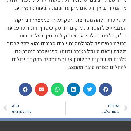
מהיר פעולה בשם "סולומדרול". טיפול זה יכול לעזור לחלק
מן המקרים, אך רק אם ניתן עד שמונה שעות מהאירוע.
תחזית ההחלמה מפריצת דיסק תלויה בממצאי הבדיקה
העצבית של הוטרינר, מיקום הדיסק שפרץ וחומרת הפגיעה.
בד"כ, כל עוד הכלב לא משותק לחלוטין ובעל תחושה
ברגליו הסיכויים להחלמה נחשבים סבירים והוא יוכל לחזור
וללכת (באם יטופל בצורה נכונה). כפי שכבר הוסבר, גם
כלבים משותקים לחלוטין אשר מנותחים בהקדם יכולים
להחלים בצורה טובה מהמצב.
הקודם
הבא
עיקור כלבה
קדחת קרציות