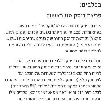
בכלבים:
פריצת דיסק סוג ראשון:
פריצת דיסק זו מסוג זה היא "אקוטית" – מתרחשת
בפתאומיות. מצב זה נפוץ יותר בגזעים קטנים (פקינז, תחש,
פינצ'ר) ופריצת הדיסק מתרחשת בגיל צעיר יחסית (שלוש
עד שבע שנים). עם זאת, גם גזעי כלבים גדולים חשופים
לפריצת דיסק מסוג זה.
מרבית פריצות הדיסק בכלבים מתרחשות באזור הגב
האמצעי והאחורי. סימני פריצת דיסק מסוג ראשון יכולים
להיות החל מכאב גבי בלבד, למעידות של הכלב ועד
לשיתוק מלא (שיתוק ללא תחושת כאב ברגליים הוא המצב
החמור ביותר). במקרים חמורים במיוחד (5% מהמקרים)
לכלב יהיה חום והוא יראה אפאטי או מדוכא, מקרים אלו
נובעים מנמק של חוט השדרה וזהו מצב חמור ביותר.