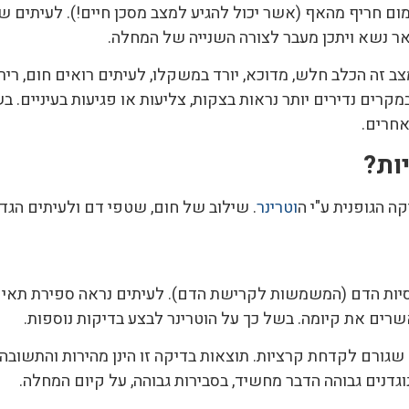
מום חריף מהאף (אשר יכול להגיע למצב מסכן חיים!). לעיתים 
ר נשא ויתכן מעבר לצורה השנייה של המחלה.
צב זה הכלב חלש, מדוכא, יורד במשקלו, לעיתים רואים חום, ריר
קרים נדירים יותר נראות בצקות, צליעות או פגיעות בעיניים. 
אחרים.
ות?
ה הגופנית ע"י ה
וטרינר
. שילוב של חום, שטפי דם ולעיתים הג
יות הדם (המשמשות לקרישת הדם). לעיתים נראה ספירת תאים ל
ים את קיומה. בשל כך על הוטרינר לבצע בדיקות נוספות.
 שגורם לקדחת קרציות. תוצאות בדיקה זו הינן מהירות והתשובה 
דנים גבוהה הדבר מחשיד, בסבירות גבוהה, על קיום המחלה.