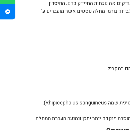
דקים את נוכחות החיידק בדם. החיסרון
דוק גורמי מחלה נוספים אשר מועברים ע"י
ם במקביל.
משמה של המחלה מובן כי המחלה מועברת ע"י קרציות. בישראל המעביר העיקרי נקרא קרצית הכלב החומה (בלטינית שמה Rhipicephalus sanguineus).