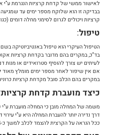
לאישור ממשי של קדחת קרציות הנגרמת ע"י ארל
בבדיקה זו הוא שלוקח מספר ימים עד שמגיעה 
קרציות ויכולים לגרום לסימני מחלה דומים (כג
טיפול
:
הטיפול העיקרי הוא טיפול באנטיביוטיקה בשם 
בד"כ, במקרים בהם מדובר בקדחת קרציות אקוטי
לעיתים יש צורך להוסיף סטרואידים או מנות ד
אם אין שיפור לאחר מספר ימים מומלץ מאוד ל
במקרים בהם הכלב סובל מקדחת קרציות כרונית
כיצד מועברת קדחת קרציות?
דרך נדירה יותר להעברת המחלה היא ע"י עירוי דם
ככל הנראה על הקרצית להצמד לכלב למשך כ-24 שעות עד שהיא יכולה להעביר את המחלה כך שאם הקרציה הוסרה מוקדם יותר יתכן ונמנעה העברת המחלה.