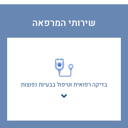
קראו עוד
שירותי המרפאה
חיסונים וטיפולים מונעים
א. חיסונים לכלבים (חיסון משושה/ כלבת / שעלת
המכלאות)
ב. חיסונים לחתולים (חיסון משולש / מרובע / כלבת)
בדיקה רפואית וטיפול בבעיות נפוצות
ג. השמת שבב זיהוי תת עורי לכלבים או חתולים
ד. טיפול מונע כנגד תולעת הפארק לכלבים
ה. טיפול נגד תולעים
ו. טיפול נגד טפילים חיצוניים (קרציות/פרעושים)
קראו עוד