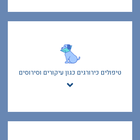
שרותי הדמיה
צילומי רנטגן/ אולטרסאונד מתבצעים באחת מהמרפאות
הווטרינריות עמן אנו עובדים בשיתוף פעולה. השירות כולל
טיפולים כירורגים כגון עיקורים וסירוסים
איסוף בעל החיים מהבית והחזרתו בסיום הבדיקות על ידי
הווטרינר
קראו עוד