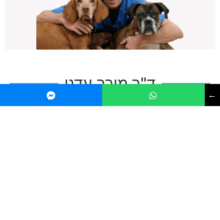
ד"ר מירב עדני
←
ד"ר מירב סיימה את לימודי הווטרינריה בשנת 2009 בבית
הספר לרפואה וטרינרית של האוניברסיטה העברית. עם
סיום לימודיה עבדה מירב המספר מרפאות וטרינריות, כמו
כן עבדה כ-6 שנים בבית חולים וטרינרי גדול במרכז הארץ.
ד"ר מירב מקפידה להשתתף בכנסים ובלימודי המשך על
מנת להישאר מעודכנת בתחומי הרפואה השונים.