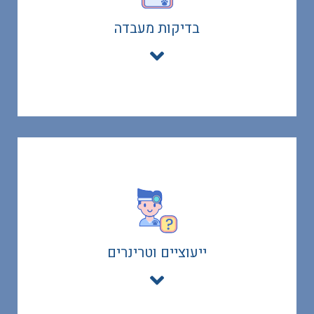
ייעוץ בנושאים שונים כגון בעיות תזונה, משקל, בעיות
בדיקות מעבדה
התנהגות וכיו"ב
קראו עוד
טיפולים כירורגים כגון עיקורים וסירוסים
הניתוח מבוצע במרפאה וטרינרית ולא בבית הלקוח. שירות
ייעוציים וטרינרים
וטרינר נייד כולל את איסוף בעל החיים לפני הניתוח והחזרתו
לביתו לאחר התאוששות
קראו עוד