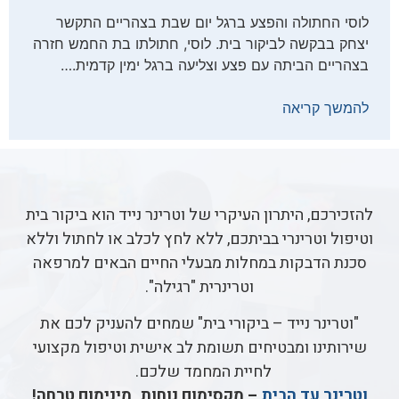
לוסי החתולה והפצע ברגל יום שבת בצהריים התקשר
יצחק בבקשה לביקור בית. לוסי, חתולתו בת החמש חזרה
בצהריים הביתה עם פצע וצליעה ברגל ימין קדמית.…
להמשך קריאה
להזכירכם, היתרון העיקרי של וטרינר נייד הוא ביקור בית
וטיפול וטרינרי בביתכם, ללא לחץ לכלב או לחתול וללא
סכנת הדבקות במחלות מבעלי החיים הבאים למרפאה
וטרינרית "רגילה".
"וטרינר נייד – ביקורי בית" שמחים להעניק לכם את
שירותינו ומבטיחים תשומת לב אישית וטיפול מקצועי
לחיית המחמד שלכם.
וטרינר עד הבית
– מקסימום נוחות, מינימום טרחה!