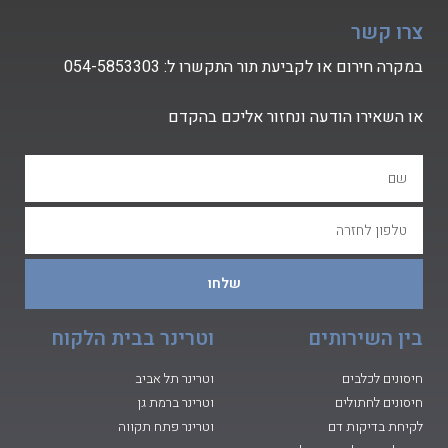
צרו קשר
במקרה חירום או לקביעת תור התקשרו ל:
54-5853303
0
או השאירו הודעה ונחזור אליכם בהקדם
שלחו
בין השירותים
וטרינר בבית הלקוח
חיסונים לכלבים
וטרינר תל אביב
חיסונים לחתולים
וטרינר ברמת גן
לקיחת בדיקות דם
וטרינר פתח תקווה