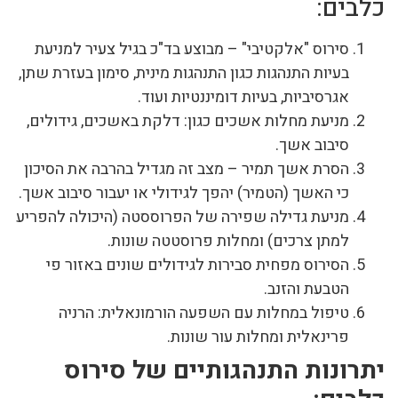
כלבים:
סירוס "אלקטיבי" – מבוצע בד"כ בגיל צעיר למניעת
בעיות התנהגות כגון התנהגות מינית, סימון בעזרת שתן,
אגרסיביות, בעיות דומיננטיות ועוד.
מניעת מחלות אשכים כגון: דלקת באשכים, גידולים,
סיבוב אשך.
הסרת אשך תמיר – מצב זה מגדיל בהרבה את הסיכון
כי האשך (הטמיר) יהפך לגידולי או יעבור סיבוב אשך.
מניעת גדילה שפירה של הפרוססטה (היכולה להפריע
למתן צרכים) ומחלות פרוסטטה שונות.
הסירוס מפחית סבירות לגידולים שונים באזור פי
הטבעת והזנב.
טיפול במחלות עם השפעה הורמונאלית: הרניה
פרינאלית ומחלות עור שונות.
יתרונות התנהגותיים של סירוס