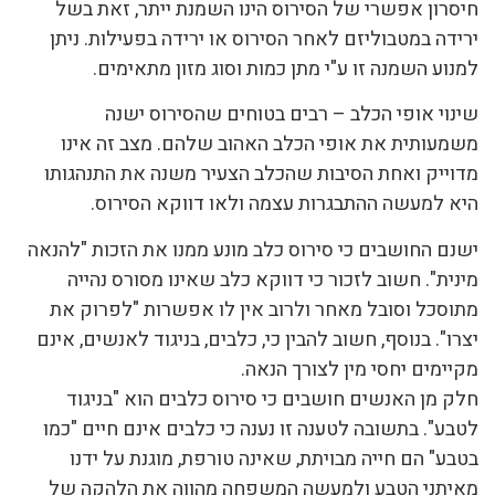
חיסרון אפשרי של הסירוס הינו השמנת ייתר, זאת בשל
ירידה במטבוליזם לאחר הסירוס או ירידה בפעילות. ניתן
למנוע השמנה זו ע"י מתן כמות וסוג מזון מתאימים.
שינוי אופי הכלב – רבים בטוחים שהסירוס ישנה
משמעותית את אופי הכלב האהוב שלהם. מצב זה אינו
מדוייק ואחת הסיבות שהכלב הצעיר משנה את התנהגותו
היא למעשה ההתבגרות עצמה ולאו דווקא הסירוס.
ישנם החושבים כי סירוס כלב מונע ממנו את הזכות "להנאה
מינית". חשוב לזכור כי דווקא כלב שאינו מסורס נהייה
מתוסכל וסובל מאחר ולרוב אין לו אפשרות "לפרוק את
יצרו". בנוסף, חשוב להבין כי, כלבים, בניגוד לאנשים, אינם
מקיימים יחסי מין לצורך הנאה.
חלק מן האנשים חושבים כי סירוס כלבים הוא "בניגוד
לטבע". בתשובה לטענה זו נענה כי כלבים אינם חיים "כמו
בטבע" הם חייה מבויתת, שאינה טורפת, מוגנת על ידנו
מאיתני הטבע ולמעשה המשפחה מהווה את הלהקה של