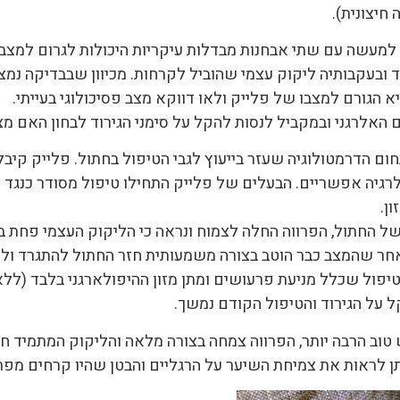
חיצונית).
למעשה עם שתי אבחנות מבדלות עיקריות היכולות לגרום למצב
ד ובעקבותיה ליקוק עצמי שהוביל לקרחות. מכיוון שבבדיקה נמצא
א הגורם למצבו של פלייק ולאו דווקא מצב פסיכולוגי בעייתי.
ם האלרגני ובמקביל לנסות להקל על סימני הגירוד לבחון האם מצ
ום הדרמטולוגיה שעזר בייעוץ לגבי הטיפול בחתול. פלייק קיבל
רגיה אפשריים. הבעלים של פלייק התחילו טיפול מסודר כנגד פ
ן.
של החתול, הפרווה החלה לצמוח ונראה כי הליקוק העצמי פחת ב
חר שהמצב כבר הוטב בצורה משמעותית חזר החתול להתגרד ולה
יפול שכלל מניעת פרעושים ומתן מזון ההיפולארגני בלבד (ללא
ל על הגירוד והטיפול הקודם נמשך.
 טוב הרבה יותר, הפרווה צמחה בצורה מלאה והליקוק המתמיד 
תן לראות את צמיחת השיער על הרגליים והבטן שהיו קרחים מפרו