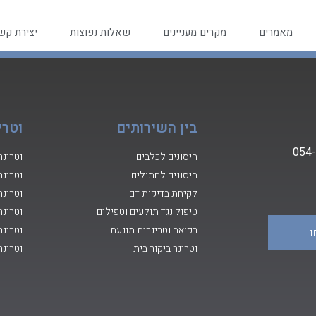
מאמרים
מקרים מעניינים
שאלות נפוצות
יצירת קש
בין השירותים
וטרי
0
54
חיסונים לכלבים
וטרינר
חיסונים לחתולים
וטרינר
לקיחת בדיקות דם
וטרינר
טיפול נגד תולעים וטפילים
וטרינר
רפואה וטרינרית מונעת
וטרינר
וטרינר ביקור בית
וטרינר