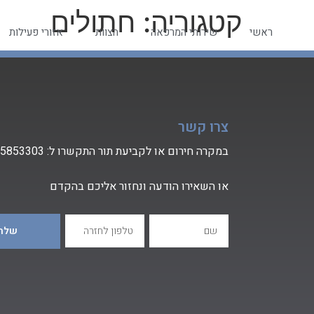
קטגוריה:
חתולים
ראשי
שירותי המרפאה
הצוות
אזורי פעילות
צרו קשר
במקרה חירום או לקביעת תור התקשרו ל:
-5853303
או השאירו הודעה ונחזור אליכם בהקדם
שלחו