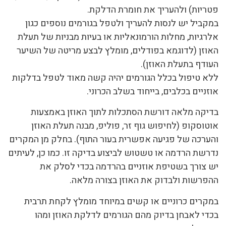
פטריות) ולהעריך את חומרת הדלקת.
במקביל יש לנסות להעריך ולטפל בגורמים נוספים כגון
אלרגיות, מחלות הורמונאליות או בעיות מבניות של תעלת
האוזן (לדוגמא בפודלים, מומלץ לבצע מריטה של השיער
העודף בתעלת האוזן).
ללא טיפול בכלל הגורמים יהיה קשה מאוד לטפל בדלקות
אוזניים בכלבים, בייחוד בשלב הכרוני.
בדיקה מלאה דורשת הסתכלות לתוך האוזן באמצעות
אוטוסקופ (לחיפוש גוף זר, פוליפ, מבנה תעלת האוזן
והערכה של פגיעה אפשרית בעור התוף). בחלק מן המקרים
נדרשת הרדמה או טשטוש לביצוע בדיקה זו. כמו כן, לעיתים
יש צורך בשטיפת אוזניים בהרדמה בכדי לסלק את
ההפרשות ולבדוק את האוזן בצורה מלאה.
במקרים כרוניים או קשים במיוחד מומלץ לקחת תרבית
בכדי לאבחן בדיוק מהם הגורמים לדלקת האוזן ומהו