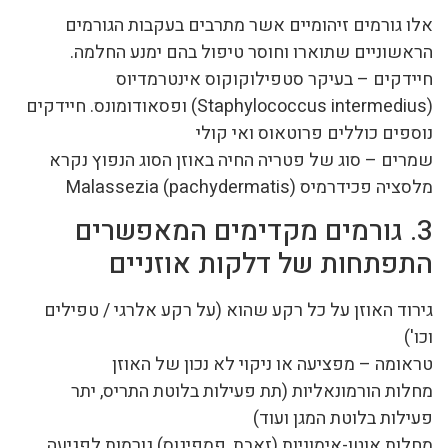
אלו גורמים זיהומיים אשר מתרבים בעקבות הגורמים
הראשוניים שתוארו וחוסר טיפול בהם ימנע החלמה.
חיידקים – בעיקר סטפילוקוקוס אינטרמדיוס
(Staphylococcus intermedius) ופסאודומונס. חיידקים
נוספים כוללים פרוטאוס ואי קולי
שמרים – סוג של פטריה החיה באוזן הסוג הנפוץ נקרא
מלסציה פכידרמיס (Malassezia (pachydermatis
3. גורמים מקדימים המאפשרים
התפתחות של דלקות אוזניים
גירוד האוזן על כל רקע שהוא (על רקע אלרגי / טפילים
וכו')
טראומה – מפציעה או ניקוי לא נכון של האוזן
מחלות הורמונאליות (תת פעילות בלוטת התריס, יתר
פעילות בלוטת המגן ועוד)
מחלות אוטו-אימוניות (זאבת, פמפיגוס) גורמות לפגיעה